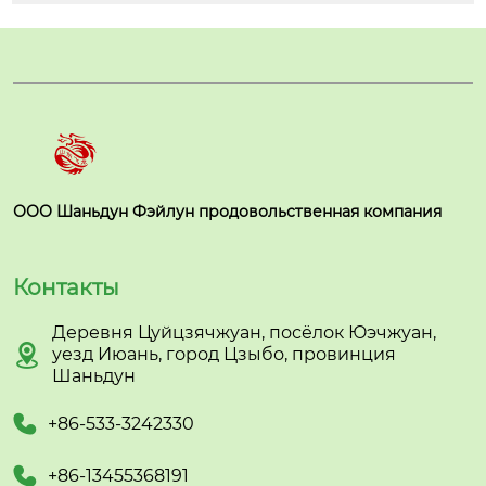
ООО Шаньдун Фэйлун продовольственная компания
Контакты
Деревня Цуйцзячжуан, посёлок Юэчжуан,

уезд Июань, город Цзыбо, провинция
Шаньдун

+86-533-3242330

+86-13455368191