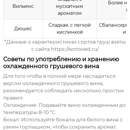
Более н
Вильямс
мускатным
г
ароматом
Сладкая, с легкой
Сбалансиров
Дюшес
кислинкой
и 
*Данные о характеристиках сортов груш взяты
с сайта
https://sortoved.ru/
Советы по употреблению и хранению
охлажденного грушевого вина
Для того чтобы в полной мере насладиться
вкусом
охлажденного грушевого вина
,
рекомендуется соблюдать несколько простых
правил:
Охлаждение:
Подавайте вино охлажденным до
температуры 8-10 °C.
Бокал:
Используйте бокалы для белого вина с
узким горлышком, чтобы сохранить аромат.