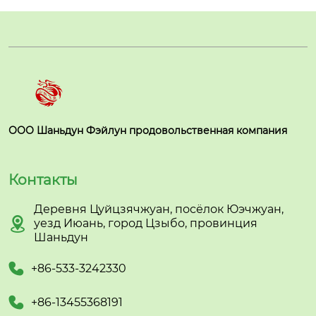
ООО Шаньдун Фэйлун продовольственная компания
Контакты
Деревня Цуйцзячжуан, посёлок Юэчжуан,

уезд Июань, город Цзыбо, провинция
Шаньдун

+86-533-3242330

+86-13455368191