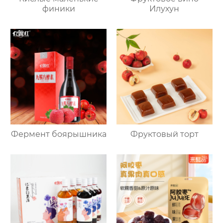
финики
Илухун
Фермент боярышника
Фруктовый торт