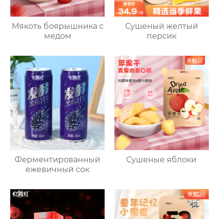
Мякоть боярышника с
Сушеный желтый
медом
персик
Ферментированный
Сушеные яблоки
ежевичный сок