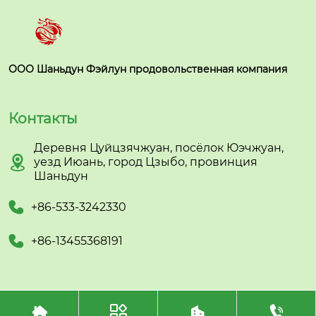
ООО Шаньдун Фэйлун продовольственная компания
Контакты
Деревня Цуйцзячжуан, посёлок Юэчжуан,

уезд Июань, город Цзыбо, провинция
Шаньдун

+86-533-3242330

+86-13455368191




Авторское право©ООО Шаньдун Фэйлун