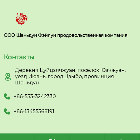
ООО Шаньдун Фэйлун продовольственная компания
Контакты
Деревня Цуйцзячжуан, посёлок Юэчжуан,

уезд Июань, город Цзыбо, провинция
Шаньдун

+86-533-3242330

+86-13455368191