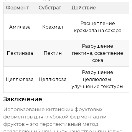
Фермент
Субстрат
Действие
П
Расщепление
Амилаза
Крахмал
ф
крахмала на сахара
Разрушение
Пектиназа
Пектин
пектина, осветление
сока
Разрушение
Целлюлаза
Целлюлоза
целлюлозы,
улучшение текстуры
Заключение
Использование
китайских фруктовых
ферментов для глубокой ферментации
фруктов
– это перспективный метод,
позволяющий улучшить качество и пищевую