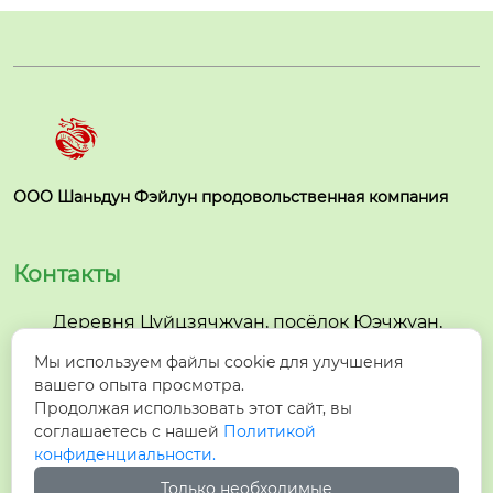
й горло, после наст
олстое, как красный
ройки легкая пасти
 агат, высокое содер
лка обратно в сладк
жание природного
ий, чтобы сделать б
 пектина, кислый чи
утылку дышащего б
стый и вяжущий вку
оярышника живого
с.
 вина.
ООО Шаньдун Фэйлун продовольственная компания
Контакты
Деревня Цуйцзячжуан, посёлок Юэчжуан,

уезд Июань, город Цзыбо, провинция
Мы используем файлы cookie для улучшения
Шаньдун
вашего опыта просмотра.
Продолжая использовать этот сайт, вы

+86-533-3242330
соглашаетесь с нашей
Политикой
конфиденциальности.

+86-13455368191
Только необходимые