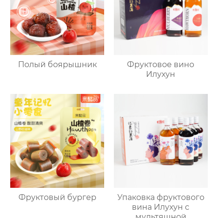
Полый боярышник
Фруктовое вино
Илухун
Фруктовый бургер
Упаковка фруктового
вина Илухун с
мультяшной