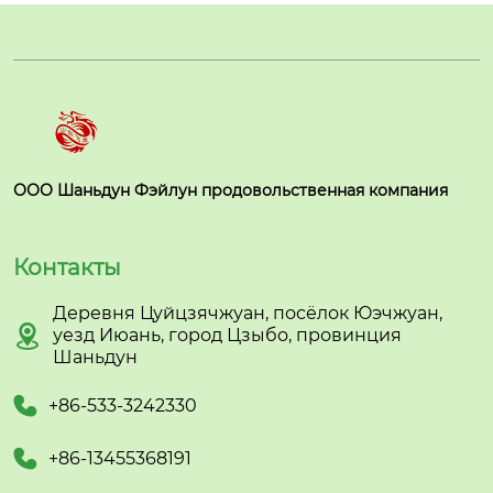
ООО Шаньдун Фэйлун продовольственная компания
Контакты
Деревня Цуйцзячжуан, посёлок Юэчжуан,

уезд Июань, город Цзыбо, провинция
Шаньдун

+86-533-3242330

+86-13455368191