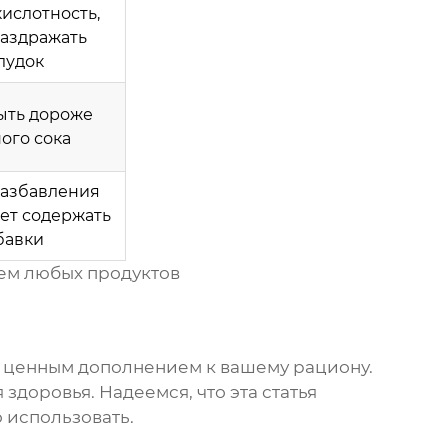
ислотность,
аздражать
лудок
ыть дороже
ого сока
разбавления
ет содержать
бавки
ем любых продуктов
ть ценным дополнением к вашему рациону.
доровья. Надеемся, что эта статья
о использовать.