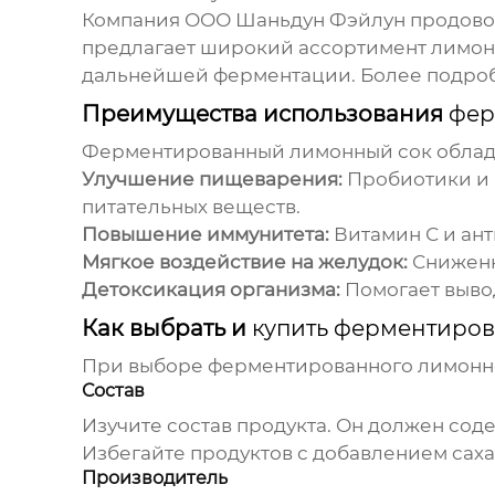
Компания ООО Шаньдун Фэйлун продовол
предлагает широкий ассортимент лимонн
дальнейшей ферментации. Более подро
Преимущества использования
фер
Ферментированный лимонный сок
облад
Улучшение пищеварения:
Пробиотики и 
питательных веществ.
Повышение иммунитета:
Витамин С и ан
Мягкое воздействие на желудок:
Сниженн
Детоксикация организма:
Помогает выво
Как выбрать и
купить ферментиро
При выборе
ферментированного лимонн
Состав
Изучите состав продукта. Он должен со
Избегайте продуктов с добавлением саха
Производитель