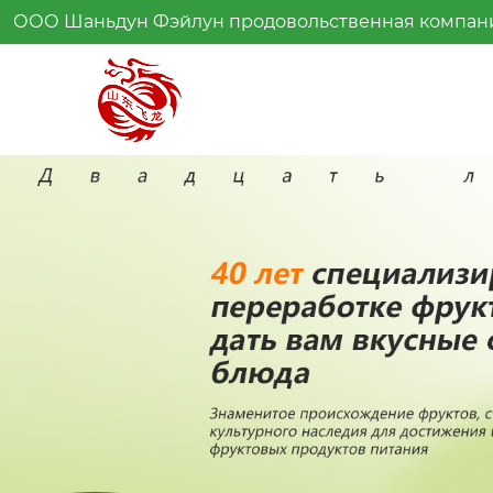
ООО Шаньдун Фэйлун продовольственная компан