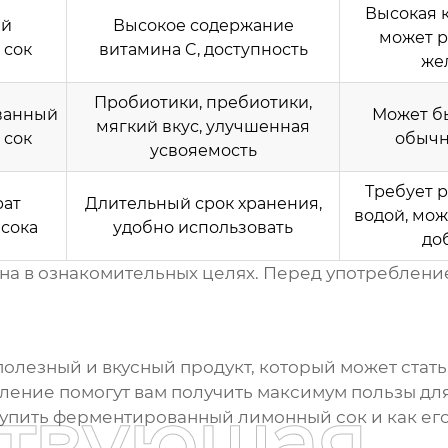
Высокая к
ый
Высокое содержание
может р
 сок
витамина C, доступность
же
Пробиотики, пребиотики,
ванный
Может б
мягкий вкус, улучшенная
 сок
обычн
усвояемость
Требует 
рат
Длительный срок хранения,
водой, мож
сока
удобно использовать
до
на в ознакомительных целях. Перед употреблени
 полезный и вкусный продукт, который может ста
ние помогут вам получить максимум пользы для з
ствующая
купить ферментированный лимонный сок
и как ег