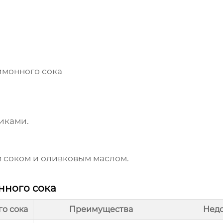
монного сока
иками.
 соком
и оливковым маслом.
нного сока
о сока
Преимущества
Недо