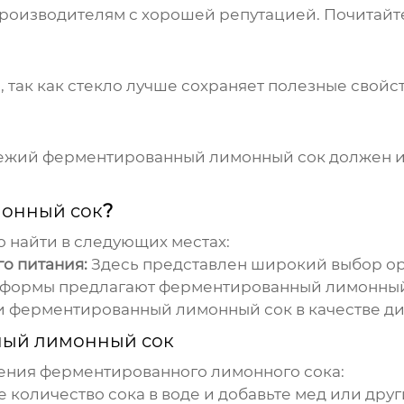
оизводителям с хорошей репутацией. Почитайте 
 так как стекло лучше сохраняет полезные свойст
вежий
ферментированный лимонный сок
должен и
монный сок
?
 найти в следующих местах:
о питания:
Здесь представлен широкий выбор орг
тформы предлагают
ферментированный лимонный
и
ферментированный лимонный сок
в качестве д
ый лимонный сок
нения
ферментированного лимонного сока
:
количество сока в воде и добавьте мед или друг