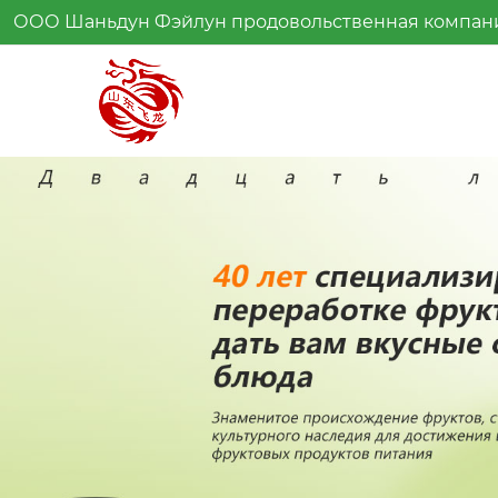
ООО Шаньдун Фэйлун продовольственная компан