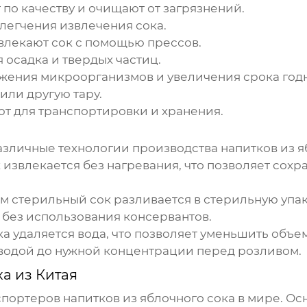
по качеству и очищают от загрязнений.
легчения извлечения сока.
влекают сок с помощью прессов.
 осадка и твердых частиц.
жения микроорганизмов и увеличения срока год
или другую тару.
т для транспортировки и хранения.
азличные технологии производства
напитков из я
 извлекается без нагревания, что позволяет сох
м стерильный сок разливается в стерильную упако
 без использования консервантов.
ка удаляется вода, что позволяет уменьшить объе
 водой до нужной концентрации перед розливом.
а из Китая
кспортеров
напитков из яблочного сока
в мире. Ос