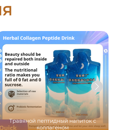
ия
Травяной пептидный напиток с
коллагеном