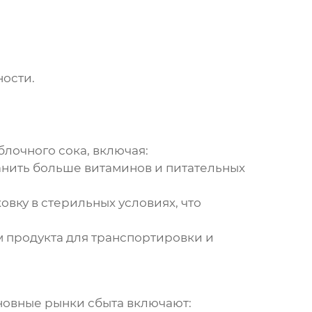
ности.
блочного сока
, включая:
ранить больше витаминов и питательных
вку в стерильных условиях, что
м продукта для транспортировки и
новные рынки сбыта включают: