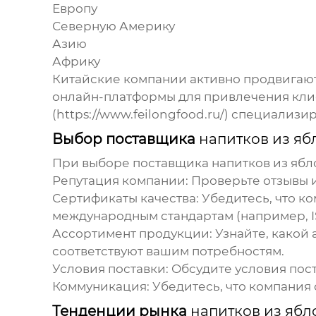
Европу
Северную Америку
Азию
Африку
Китайские компании активно продвигают
онлайн-платформы для привлечения кли
(
https://www.feilongfood.ru/
) специализир
Выбор поставщика
напитков из яб
При выборе поставщика
напитков из ябл
Репутация компании:
Проверьте отзывы и
Сертификаты качества:
Убедитесь, что к
международным стандартам (например, I
Ассортимент продукции:
Узнайте, какой 
соответствуют вашим потребностям.
Условия поставки:
Обсудите условия пост
Коммуникация:
Убедитесь, что компания
Тенденции рынка
напитков из ябл