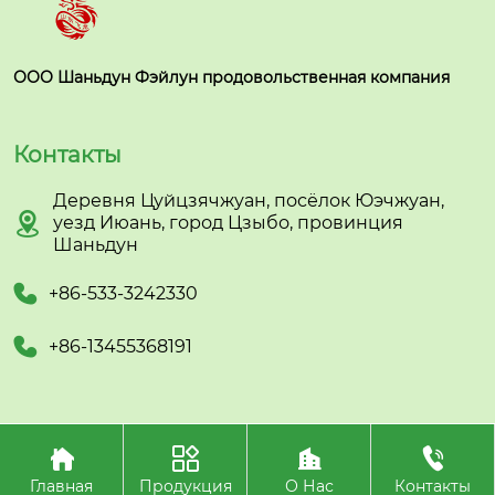
ООО Шаньдун Фэйлун продовольственная компания
Контакты
Деревня Цуйцзячжуан, посёлок Юэчжуан,

уезд Июань, город Цзыбо, провинция
Шаньдун

+86-533-3242330

+86-13455368191




Авторское право©ООО Шаньдун Фэйлун
продовольственная компания
Главная
Продукция
О Нас
Контакты