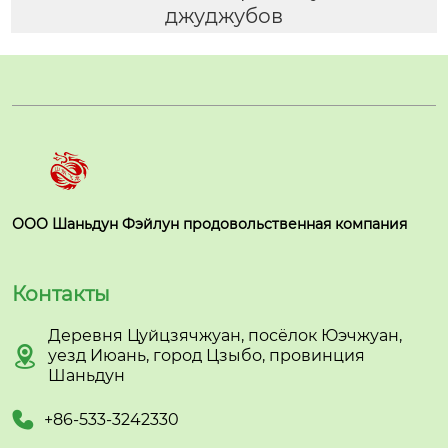
джуджубов
ООО Шаньдун Фэйлун продовольственная компания
Контакты
Деревня Цуйцзячжуан, посёлок Юэчжуан,

уезд Июань, город Цзыбо, провинция
Шаньдун

+86-533-3242330