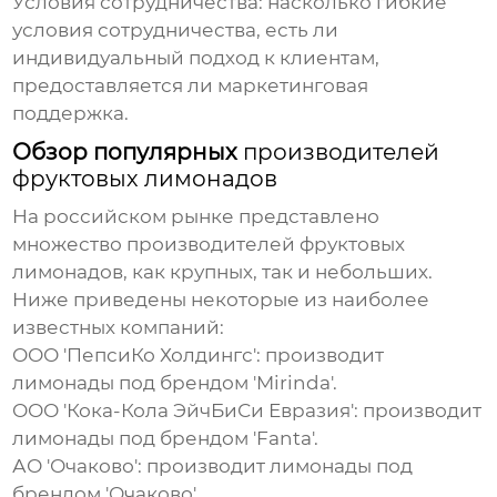
Условия сотрудничества:
насколько гибкие
условия сотрудничества, есть ли
индивидуальный подход к клиентам,
предоставляется ли маркетинговая
поддержка.
Обзор популярных
производителей
фруктовых лимонадов
На российском рынке представлено
множество
производителей фруктовых
лимонадов
, как крупных, так и небольших.
Ниже приведены некоторые из наиболее
известных компаний:
ООО 'ПепсиКо Холдингс': производит
лимонады под брендом 'Mirinda'.
ООО 'Кока-Кола ЭйчБиСи Евразия': производит
лимонады под брендом 'Fanta'.
АО 'Очаково': производит лимонады под
брендом 'Очаково'.