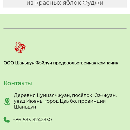
из красных яблок Фуджи
ООО Шаньдун Фэйлун продовольственная компания
Контакты
Деревня Цуйцзячжуан, посёлок Юэчжуан,

уезд Июань, город Цзыбо, провинция
Шаньдун

+86-533-3242330