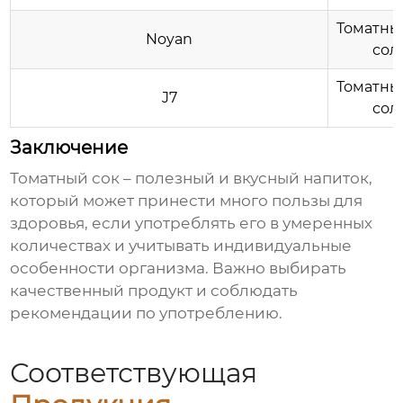
Томатный
Noyan
сол
Томатный
J7
сол
Заключение
Томатный сок
– полезный и вкусный напиток,
который может принести много пользы для
здоровья, если употреблять его в умеренных
количествах и учитывать индивидуальные
особенности организма. Важно выбирать
качественный продукт и соблюдать
рекомендации по употреблению.
Соответствующая