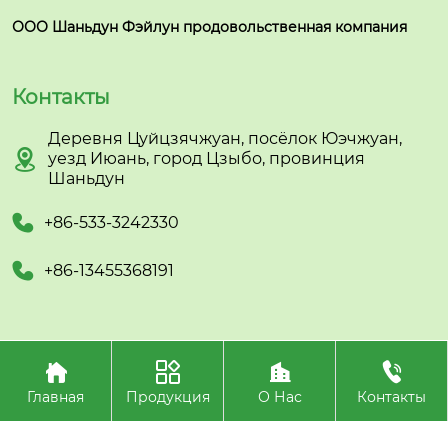
ООО Шаньдун Фэйлун продовольственная компания
Контакты
Деревня Цуйцзячжуан, посёлок Юэчжуан,

уезд Июань, город Цзыбо, провинция
Шаньдун

+86-533-3242330

+86-13455368191




Авторское право©ООО Шаньдун Фэйлун
продовольственная компания
Главная
Продукция
О Нас
Контакты