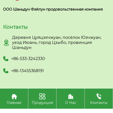
ООО Шаньдун Фэйлун продовольственная компания
Контакты
Деревня Цуйцзячжуан, посёлок Юэчжуан,

уезд Июань, город Цзыбо, провинция
Шаньдун

+86-533-3242330

+86-13455368191




Авторское право©ООО Шаньдун Фэйлун
продовольственная компания
Главная
Продукция
О Нас
Контакты