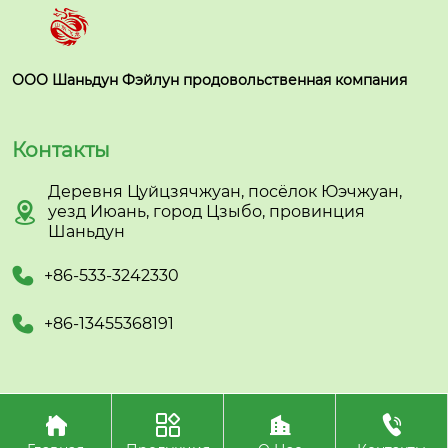
ООО Шаньдун Фэйлун продовольственная компания
Контакты
Деревня Цуйцзячжуан, посёлок Юэчжуан,

уезд Июань, город Цзыбо, провинция
Шаньдун

+86-533-3242330

+86-13455368191




Авторское право©ООО Шаньдун Фэйлун
продовольственная компания