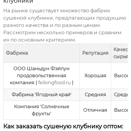
клубники
На рынке существует множество
фабрик
сушеной клубники
, предлагающих продукцию
разного качества и по разным ценам.
Рассмотрим несколько примеров и сравним
их по основным критериям.
Качест
Фабрика
Репутация
сырья
ООО Шаньдун Фэйлун
продовольственная
Хорошая
Высок
компания (
feilongfood.ru
)
Фабрика 'Ягодный край'
Средняя
Средн
Компания 'Солнечные
Отличная
Высок
фрукты'
Как заказать сушеную клубнику оптом: