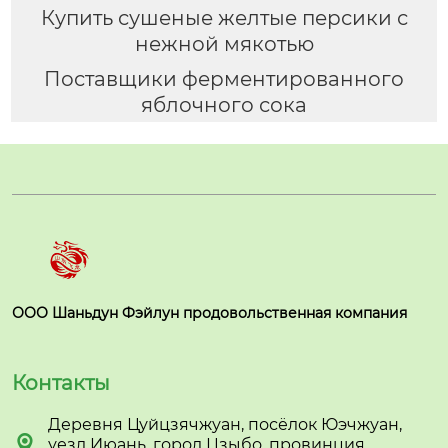
Купить сушеные желтые персики с
нежной мякотью
Поставщики ферментированного
яблочного сока
ООО Шаньдун Фэйлун продовольственная компания
Контакты
Деревня Цуйцзячжуан, посёлок Юэчжуан,

уезд Июань, город Цзыбо, провинция