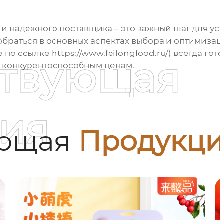
и надежного поставщика – это важный шаг для у
азобраться в основных аспектах выбора и оптимиз
е по ссылке
https://www.feilongfood.ru/
) всегда г
ствующая
 конкурентоспособным ценам.
ия
ующая
Продукц