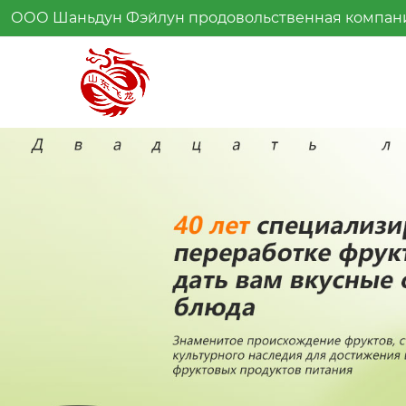
ООО Шаньдун Фэйлун продовольственная компан