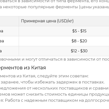
оваться в зависимости от типа
фермента
, его ко
а некоторые популярные
ферменты
(цены указаны
Примерная цена (USD/кг)
за
$5 - $15
за
$8 - $20
а
$12 - $30
очными и могут отличаться в зависимости от по
рментов из Китая
ментов из Китая
, следуйте этим советам:
заранее, чтобы избежать задержек в поставках.
едложения от нескольких поставщиков и сравнив
емов может снизить стоимость единицы продукц
я:
Работа с надежным поставщиком на долгосроч