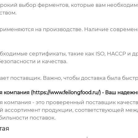
широкий выбор
ферментов
, которые вам необходи
ством.
 применяются на производстве. Наличие соврем
обходимые сертификаты, такие как ISO, HACCP и д
зопасности и качества.
гает поставщик. Важно, чтобы доставка была быс
омпания (https://www.feilongfood.ru/) - Ваш надеж
 компания - это проверенный поставщик качест
й ассортимент продукции, соответствующей меж
бильности поставок.
тая