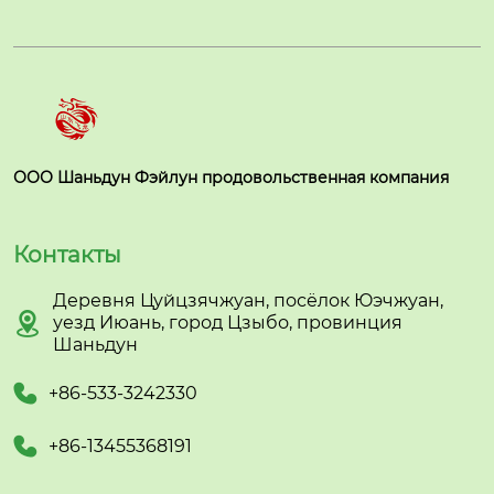
ООО Шаньдун Фэйлун продовольственная компания
Контакты
Деревня Цуйцзячжуан, посёлок Юэчжуан,

уезд Июань, город Цзыбо, провинция
Шаньдун

+86-533-3242330

+86-13455368191