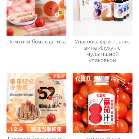
Ломтики боярышника
Упаковка фруктового
вина Илухун с
мультяшной
упаковкой
Полоски боярышника
Томатный сок