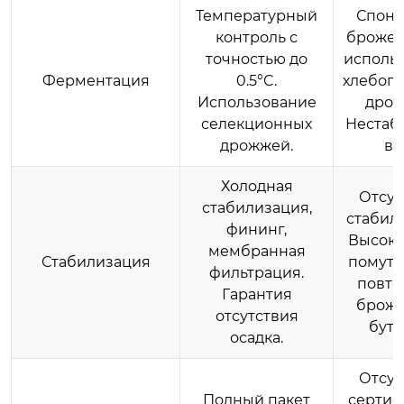
Температурный
Спонт
контроль с
брожен
точностью до
исполь
Ферментация
0.5°C.
хлебоп
Использование
дрож
селекционных
Нестаб
дрожжей.
вк
Холодная
Отсут
стабилизация,
стабил
фининг,
Высоки
мембранная
Стабилизация
помутн
фильтрация.
повто
Гарантия
броже
отсутствия
буты
осадка.
Отсут
Полный пакет
сертиф