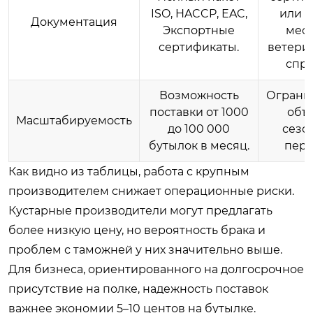
ISO, HACCP, EAC,
или т
Документация
Экспортные
мес
сертификаты.
ветери
спра
Возможность
Ограни
поставки от 1000
объ
Масштабируемость
до 100 000
сезо
бутылок в месяц.
пере
Как видно из таблицы, работа с крупным
производителем снижает операционные риски.
Кустарные производители могут предлагать
более низкую цену, но вероятность брака и
проблем с таможней у них значительно выше.
Для бизнеса, ориентированного на долгосрочное
присутствие на полке, надежность поставок
важнее экономии 5–10 центов на бутылке.