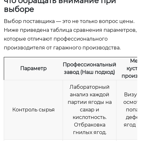
что обращать внимание при
выборе
Выбор поставщика — это не только вопрос цены.
Ниже приведена таблица сравнения параметров,
которые отличают профессионального
производителя от гаражного производства.
Мел
Профессиональный
Параметр
куст
завод (Наш подход)
произв
Лабораторный
анализ каждой
Визуа
партии ягоды на
осмотр
Контроль сырья
сахар и
попа
кислотность.
дефе
Отбраковка
ягод в
гнилых ягод.