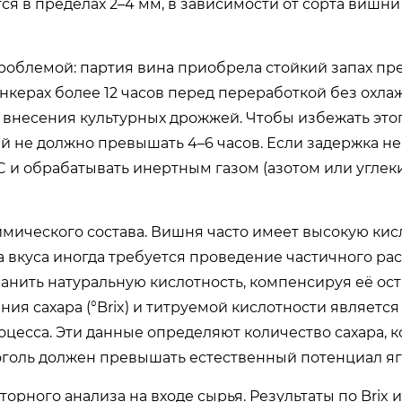
ся в пределах 2–4 мм, в зависимости от сорта вишни
роблемой: партия вина приобрела стойкий запах пре
нкерах более 12 часов перед переработкой без охла
внесения культурных дрожжей. Чтобы избежать этог
 не должно превышать 4–6 часов. Если задержка н
C и обрабатывать инертным газом (азотом или угле
имического состава. Вишня часто имеет высокую кис
са вкуса иногда требуется проведение частичного ра
ранить натуральную кислотность, компенсируя её ос
я сахара (°Brix) и титруемой кислотности является
цесса. Эти данные определяют количество сахара, к
коголь должен превышать естественный потенциал яг
орного анализа на входе сырья. Результаты по Brix 