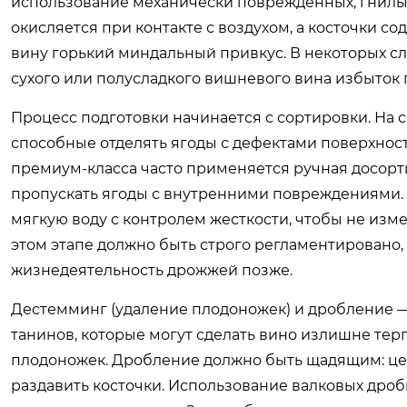
использование механически поврежденных, гнилых
окисляется при контакте с воздухом, а косточки 
вину горький миндальный привкус. В некоторых случ
сухого или полусладкого вишневого вина избыток 
Процесс подготовки начинается с сортировки. На
способные отделять ягоды с дефектами поверхности
премиум-класса часто применяется ручная досорт
пропускать ягоды с внутренними повреждениями. 
мягкую воду с контролем жесткости, чтобы не из
этом этапе должно быть строго регламентировано, 
жизнедеятельность дрожжей позже.
Дестемминг (удаление плодоножек) и дробление 
танинов, которые могут сделать вино излишне те
плодоножек. Дробление должно быть щадящим: цел
раздавить косточки. Использование валковых дро