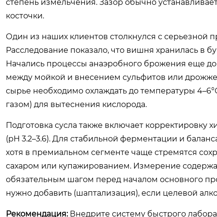
степень измельчения. Зазор обычно устанавливает
косточки.
Один из наших клиентов столкнулся с серьезной п
Расследование показало, что вишня хранилась в бу
Начались процессы анаэробного брожения еще до 
между мойкой и внесением сульфитов или дрожжей
сырье необходимо охлаждать до температуры 4–6°
газом) для вытеснения кислорода.
Подготовка сусла также включает корректировку х
(pH 3.2–3.6). Для стабильной ферментации и балан
хотя в премиальном сегменте чаще стремятся сох
сахаром или купажированием. Измерение содержани
обязательным шагом перед началом основного про
нужно добавить (шаптализация), если целевой ал
Рекомендация:
Внедрите систему быстрого лаборат