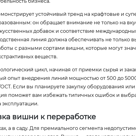
бельность бизнеса.
емонстрирует устойчивый тренд на крафтовые и суп
азованным: он обращает внимание не только на вкус
скусственных добавок и соответствие международн
зводственная линия должна обеспечивать не только 
работы с разными сортами вишни, которые могут зна
кстрактивных веществ.
ологический цикл, начиная от приемки сырья и зак
ый опыт внедрения линий мощностью от 500 до 5000
 ГОСТ. Если вы планируете закупку оборудования или
ия поможет вам избежать типичных ошибок и выбр
 эксплуатации.
вка вишни к переработке
ах, а в саду. Для премиального сегмента недопустим