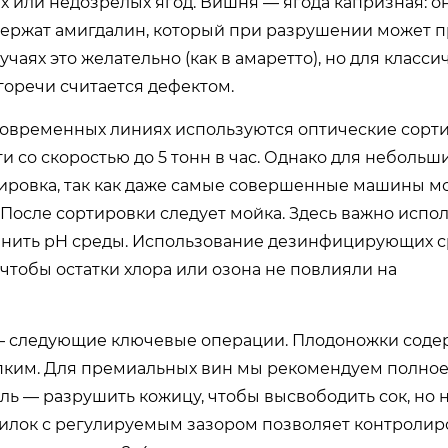
 или недозрелых ягод. Вишня — ягода капризная: о
содержат амигдалин, который при разрушении может 
аях это желательно (как в амаретто), но для класси
горечи считается дефектом.
 современных линиях используются оптические сорт
 со скоростью до 5 тонн в час. Однако для небольш
ировка, так как даже самые совершенные машины м
После сортировки следует мойка. Здесь важно испол
менить pH среды. Использование дезинфицирующих с
чтобы остатки хлора или озона не повлияли на
— следующие ключевые операции. Плодоножки соде
рпким. Для премиальных вин мы рекомендуем полно
ь — разрушить кожицу, чтобы высвободить сок, но 
билок с регулируемым зазором позволяет контролир