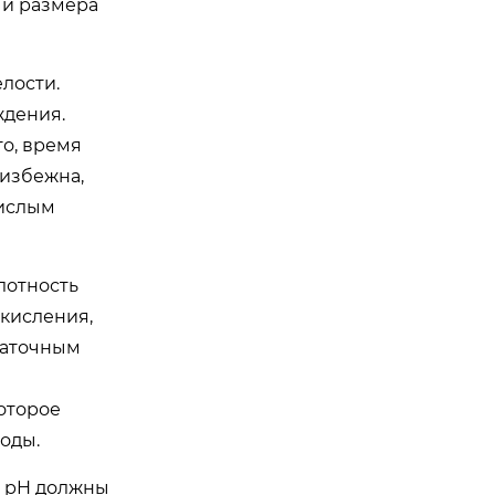
 и размера
лости.
ждения.
о, время
еизбежна,
кислым
лотность
скисления,
таточным
оторое
оды.
и pH должны