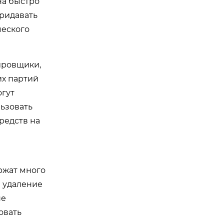
на быстро
придавать
ческого
ировщики,
их партий
огут
ьзовать
редств на
ржат много
е удаление
не
овать