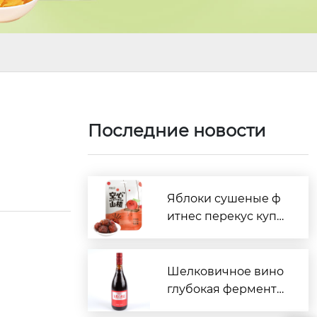
Последние новости
Яблоки сушеные ф
итнес перекус купи
ть
Шелковичное вино
глубокая фермента
ция