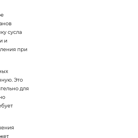
ое
ианов
ку сусла
и и
вления при
ных
ную. Это
ательно для
но
ебует
жения
ожет