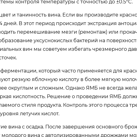
емы контроля температуры с точностью до ±0.5°C.
цвет и танинность вина. Если вы производите красн
4 дней. В этот период происходит экстракция антоц
водить перемешивание мезги (ремонтаж) или прокач
 образование уксуснокислых бактерий на поверхност
иальных вин мы советуем избегать чрезмерного да
сточек.
 ферментации, который часто применяется для крас
уют резкую яблочную кислоту в более мягкую молоч
лее округлым и сложным. Однако ЯМБ не всегда жел
 яркая кислотность. Решение о проведении ЯМБ долж
аемого стиля продукта. Контроль этого процесса тр
ровня летучих кислот.
ие вина с осадка. После завершения основного бро
кт молодого вина с автолизированными дрожжами м