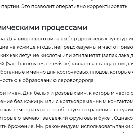
 партии. Это позволит оперативно корректировать
мическими процессами
на. Для вишневого вина выбор дрожжевых культур и
е на кожице ягоды, непредсказуемы и часто приво
х как летучие кислоты или этилацетат (запах лака д
 (Saccharomyces cerevisiae) является стандартом д
ботанные именно для косточковых плодов, которые
бностью к образованию сероводорода.
тичен. Для белых и розовых вин, к которым часто 
ение без кожицы или с кратковременным контактом
изкая температура способствует сохранению летучи
оторые отвечают за свежий фруктовый букет. Однак
ить брожение. Мы рекомендуем использовать танки