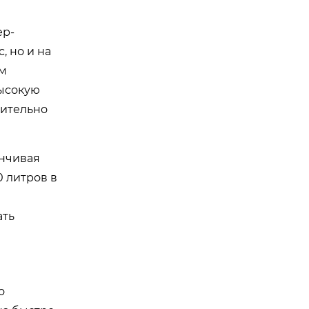
ер-
, но и на
ым
высокую
чительно
анчивая
 литров в
ать
о