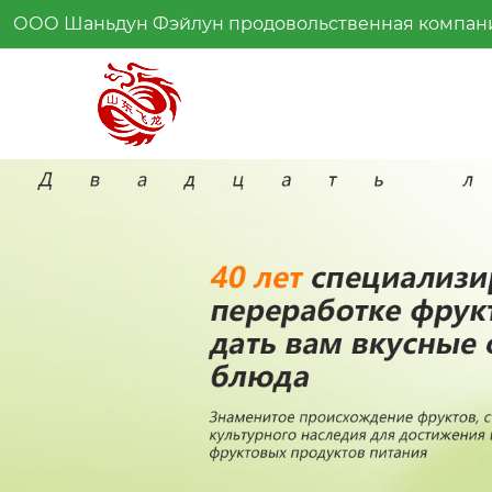
ООО Шаньдун Фэйлун продовольственная компан