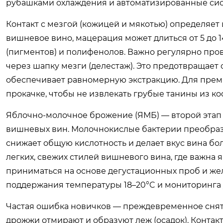
рубашками охлаждения и автоматизированные сист
Контакт с мезгой (кожицей и мякотью) определяет 
вишневое вино, мацерация может длиться от 5 до 1
(пигментов) и полифенолов. Важно регулярно про
через шапку мезги (делестаж). Это предотвращает
обеспечивает равномерную экстракцию. Для прем
прокачке, чтобы не извлекать грубые танины из ко
Яблочно-молочное брожение (ЯМБ) — второй этап
вишневых вин. Молочнокислые бактерии преобраз
снижает общую кислотность и делает вкус вина бо
легких, свежих стилей вишневого вина, где важна
приниматься на основе дегустационных проб и жел
поддержания температуры 18–20°C и мониторинга у
Частая ошибка новичков — преждевременное снят
дрожжи отмирают и образуют леж (осадок). Конта