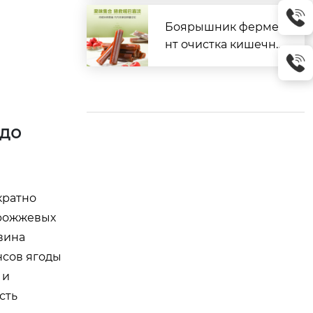
Боярышник ферме
нт очистка кишечни
ка курс
 до
кратно
дрожжевых
вина
нсов ягоды
 и
сть