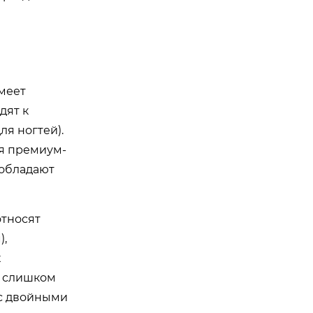
меет
дят к
ля ногтей).
ля премиум-
 обладают
относят
),
х
о слишком
 с двойными