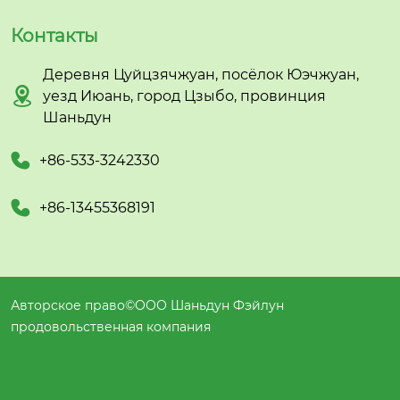
Контакты
Деревня Цуйцзячжуан, посёлок Юэчжуан,

уезд Июань, город Цзыбо, провинция
Шаньдун

+86-533-3242330

+86-13455368191
Авторское право©ООО Шаньдун Фэйлун
продовольственная компания