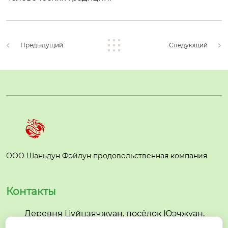
Предыдущий
Следующий
ООО Шаньдун Фэйлун продовольственная компания
Контакты
Деревня Цуйцзячжуан, посёлок Юэчжуан,

уезд Июань, город Цзыбо, провинция