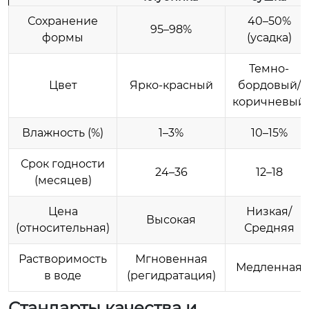
Сохранение
40–50%
95–98%
формы
(усадка)
Темно-
Цвет
Ярко-красный
бордовый/
коричневый
Влажность (%)
1–3%
10–15%
Срок годности
24–36
12–18
(месяцев)
Цена
Низкая/
Высокая
(относительная)
Средняя
Растворимость
Мгновенная
Медленная
в воде
(регидратация)
Стандарты качества и