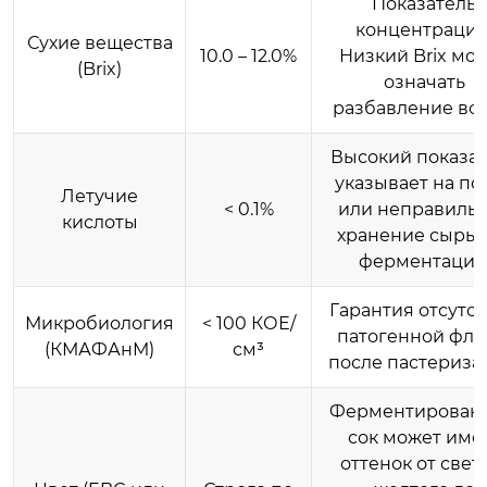
Показатель
концентрации
Сухие вещества
10.0 – 12.0%
Низкий Brix мо
(Brix)
означать
разбавление вод
Высокий показат
указывает на по
Летучие
< 0.1%
или неправиль
кислоты
хранение сырья
ферментации
Гарантия отсутс
Микробиология
< 100 КОЕ/
патогенной фл
(КМАФАнМ)
см³
после пастериза
Ферментирован
сок может име
оттенок от свет