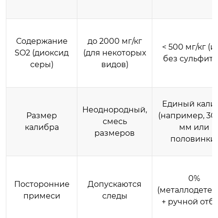
Содержание
до 2000 мг/кг
< 500 мг/кг (и
SO2 (диоксид
(для некоторых
без сульфито
серы)
видов)
Единый кали
Неоднородный,
Размер
(например, 30
смесь
калибра
мм или
размеров
половинки)
0%
Посторонние
Допускаются
(металлодетек
примеси
следы
+ ручной отбо