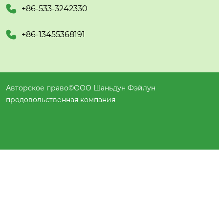

+86-533-3242330

+86-13455368191
Авторское право©ООО Шаньдун Фэйлун
продовольственная компания