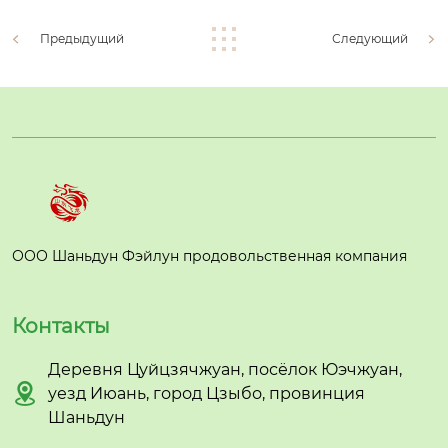
Предыдущий
Следующий
ООО Шаньдун Фэйлун продовольственная компания
Контакты
Деревня Цуйцзячжуан, посёлок Юэчжуан,

уезд Июань, город Цзыбо, провинция
Шаньдун