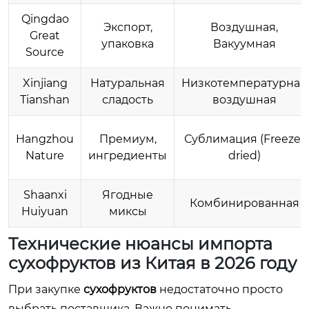
Qingdao
Экспорт,
Воздушная,
Great
упаковка
Вакуумная
Source
Xinjiang
Натуральная
Низкотемпературная
Tianshan
сладость
воздушная
Hangzhou
Премиум,
Сублимация (Freeze-
Nature
ингредиенты
dried)
Shaanxi
Ягодные
Комбинированная
Huiyuan
миксы
Технические нюансы импорта
сухофруктов из Китая в 2026 году
При закупке
сухофруктов
недостаточно просто
выбрать поставщика. Важно понимать