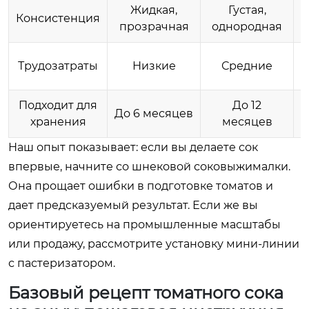
Жидкая,
Густая,
Консистенция
П
прозрачная
однородная
Трудозатраты
Низкие
Средние
Подходит для
До 12
До 6 месяцев
хранения
месяцев
Наш опыт показывает: если вы делаете сок
впервые, начните со шнековой соковыжималки.
Она прощает ошибки в подготовке томатов и
дает предсказуемый результат. Если же вы
ориентируетесь на промышленные масштабы
или продажу, рассмотрите установку мини-линии
с пастеризатором.
Базовый рецепт томатного сока