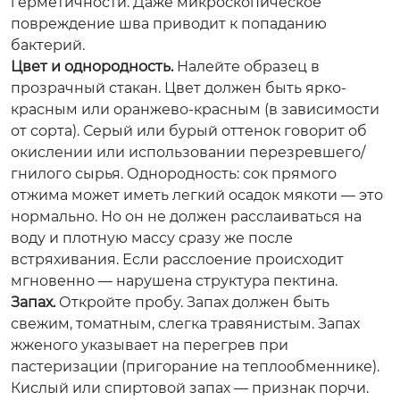
герметичности. Даже микроскопическое
повреждение шва приводит к попаданию
бактерий.
Цвет и однородность.
Налейте образец в
прозрачный стакан. Цвет должен быть ярко-
красным или оранжево-красным (в зависимости
от сорта). Серый или бурый оттенок говорит об
окислении или использовании перезревшего/
гнилого сырья. Однородность: сок прямого
отжима может иметь легкий осадок мякоти — это
нормально. Но он не должен расслаиваться на
воду и плотную массу сразу же после
встряхивания. Если расслоение происходит
мгновенно — нарушена структура пектина.
Запах.
Откройте пробу. Запах должен быть
свежим, томатным, слегка травянистым. Запах
жженого указывает на перегрев при
пастеризации (пригорание на теплообменнике).
Кислый или спиртовой запах — признак порчи.