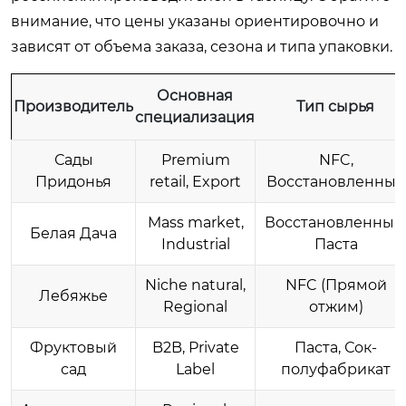
внимание, что цены указаны ориентировочно и
зависят от объема заказа, сезона и типа упаковки.
Основная
Производитель
Тип сырья
специализация
Сады
Premium
NFC,
Придонья
retail, Export
Восстановленный
Mass market,
Восстановленный
Белая Дача
Industrial
Паста
Niche natural,
NFC (Прямой
Лебяжье
Regional
отжим)
Фруктовый
B2B, Private
Паста, Сок-
сад
Label
полуфабрикат