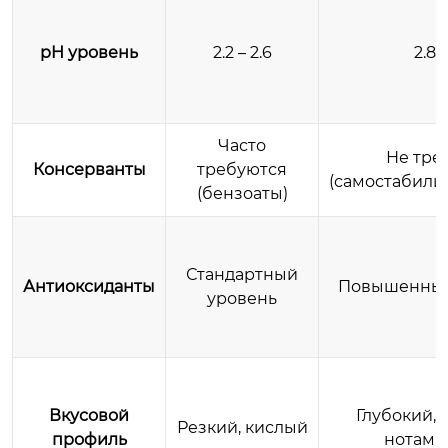
pH уровень
2.2 – 2.6
2.8 –
Часто
Не тре
Консерванты
требуются
(самостабил
(бензоаты)
Стандартный
Антиоксиданты
Повышенный 
уровень
Вкусовой
Глубокий, 
Резкий, кислый
профиль
нотами