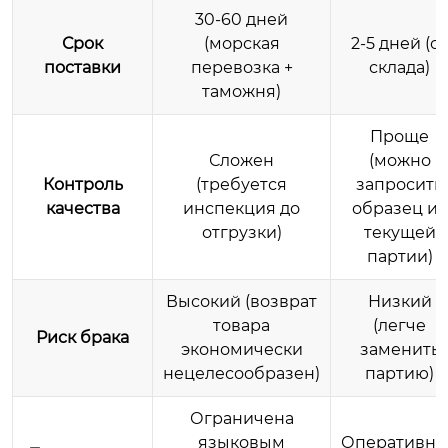
30-60 дней
Срок
(морская
2-5 дней (с
поставки
перевозка +
склада)
таможня)
Проще
Сложен
(можно
Контроль
(требуется
запросить
качества
инспекция до
образец из
отгрузки)
текущей
партии)
Высокий (возврат
Низкий
товара
(легче
Риск брака
экономически
заменить
нецелесообразен)
партию)
Ограничена
языковым
Оперативна