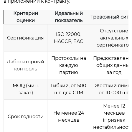
в приложении к контракту.
Критерий
Идеальный
Тревожный сигн
оценки
показатель
Отсутствие
ISO 22000,
Сертификация
актуальных
HACCP, EAC
сертификатов
Протоколы на
Предоставлени
Лабораторный
каждую
общих данных
контроль
партию
за год
MOQ (мин.
Гибкий, от 500
Жесткий лими
заказ)
шт. для СТМ
от 10 000 шт.
Менее 12
Не менее 24
месяцев
Срок годности
месяцев
(признак
нестабильност